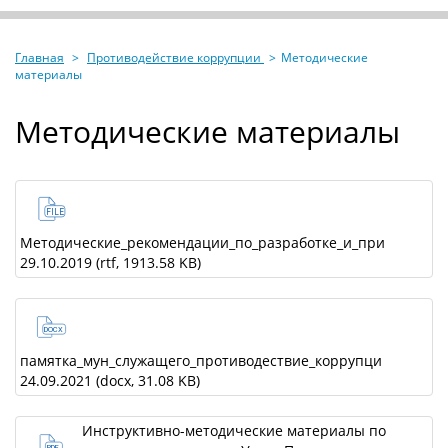
НОВОСТИ
Главная
Противодействие коррупции
Методические
СПОРТСМЕНЫ
материалы
ОРГАНИЗАЦИИ
Методические материалы
МЕРОПРИЯТИЯ
НОРМАТИВНЫЕ ДОКУМЕНТЫ
Методические_рекомендации_по_разработке_и_при
29.10.2019
(rtf, 1913.58 KB)
ПРОТИВОДЕЙСТВИЕ КОРРУПЦИИ
АНТИДОПИНГОВОЕ ОБЕСПЕЧЕНИЕ
памятка_мун_служащего_противодествие_коррупци
24.09.2021
(docx, 31.08 KB)
ПЕРСОНАЛЬНЫЕ ДАННЫЕ
Инструктивно-методические материалы по